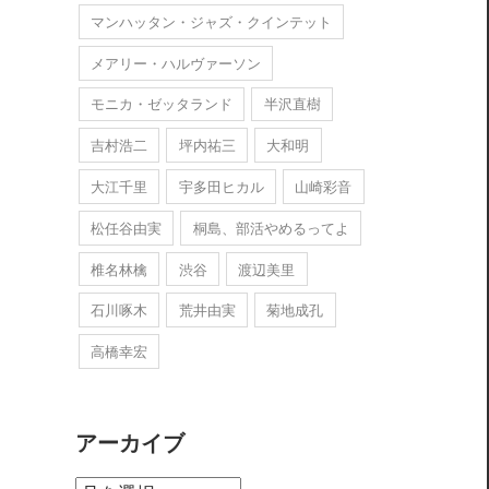
マンハッタン・ジャズ・クインテット
メアリー・ハルヴァーソン
モニカ・ゼッタランド
半沢直樹
吉村浩二
坪内祐三
大和明
大江千里
宇多田ヒカル
山崎彩音
松任谷由実
桐島、部活やめるってよ
椎名林檎
渋谷
渡辺美里
石川啄木
荒井由実
菊地成孔
高橋幸宏
アーカイブ