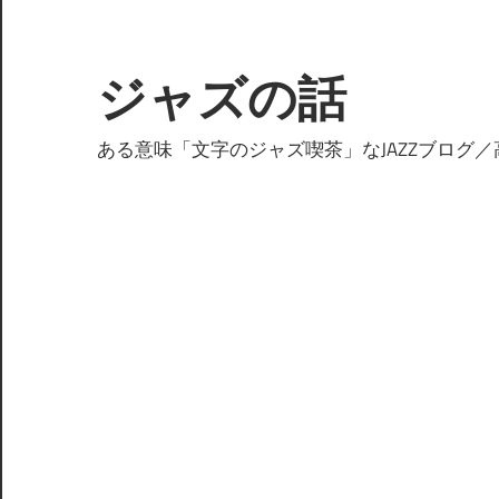
コ
ン
テ
ジャズの話
ン
ツ
ある意味「文字のジャズ喫茶」なJAZZブログ／
へ
ス
キ
ッ
プ