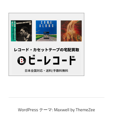
カ
イ
ブ
WordPress テーマ: Maxwell by ThemeZee