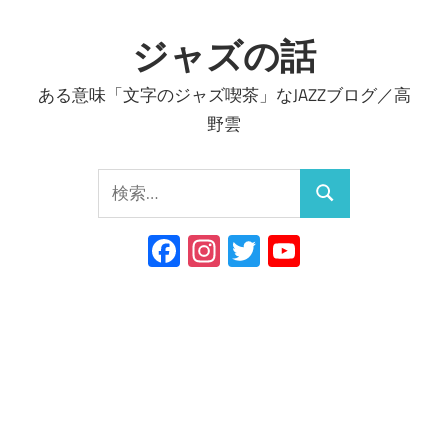
コ
ン
ジャズの話
テ
ある意味「文字のジャズ喫茶」なJAZZブログ／高
ン
野雲
ツ
へ
検
ス
検
索:
キ
索
Facebook
Instagram
Twitter
YouTube
ッ
Channel
プ