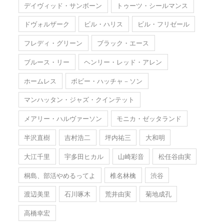
デイヴィッド・サンボーン
トゥーツ・シールマンス
ドヴォルザーク
ビル・ハリス
ビル・フリゼール
フレディ・グリーン
ブラック・エース
ブルース・リー
ヘンリー・レッド・アレン
ホームレス
ボビー・ハッチャ－ソン
マンハッタン・ジャズ・クインテット
メアリー・ハルヴァーソン
モニカ・ゼッタランド
半沢直樹
吉村浩二
坪内祐三
大和明
大江千里
宇多田ヒカル
山崎彩音
松任谷由実
桐島、部活やめるってよ
椎名林檎
渋谷
渡辺美里
石川啄木
荒井由実
菊地成孔
高橋幸宏