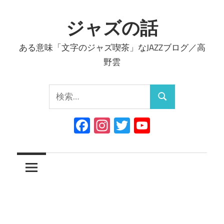
コ
ン
ジャズの話
テ
ある意味「文字のジャズ喫茶」なJAZZブログ／高
ン
野雲
ツ
へ
検
ス
検
索:
キ
索
Facebook
Instagram
Twitter
YouTube
ッ
Channel
プ