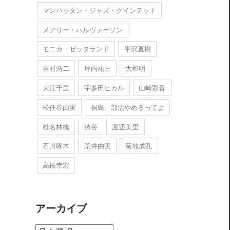
マンハッタン・ジャズ・クインテット
メアリー・ハルヴァーソン
モニカ・ゼッタランド
半沢直樹
吉村浩二
坪内祐三
大和明
大江千里
宇多田ヒカル
山崎彩音
松任谷由実
桐島、部活やめるってよ
椎名林檎
渋谷
渡辺美里
石川啄木
荒井由実
菊地成孔
高橋幸宏
アーカイブ