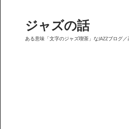
コ
ン
テ
ジャズの話
ン
ツ
ある意味「文字のジャズ喫茶」なJAZZブログ／
へ
ス
キ
ッ
プ