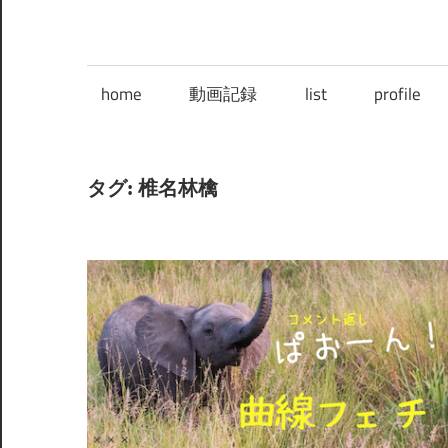
home
動画記録
list
profile
タグ:
椎名林檎