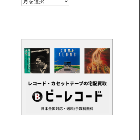
ア
ー
カ
イ
ブ