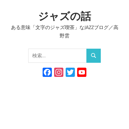
コ
ン
ジャズの話
テ
ある意味「文字のジャズ喫茶」なJAZZブログ／高
ン
野雲
ツ
へ
検
ス
検
索:
キ
索
Facebook
Instagram
Twitter
YouTube
ッ
Channel
プ