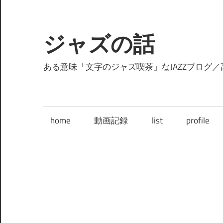
コ
ン
テ
ジャズの話
ン
ツ
ある意味「文字のジャズ喫茶」なJAZZブログ／
へ
ス
キ
home
動画記録
list
profile
ッ
プ