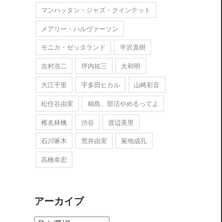
マンハッタン・ジャズ・クインテット
メアリー・ハルヴァーソン
モニカ・ゼッタランド
半沢直樹
吉村浩二
坪内祐三
大和明
大江千里
宇多田ヒカル
山崎彩音
松任谷由実
桐島、部活やめるってよ
椎名林檎
渋谷
渡辺美里
石川啄木
荒井由実
菊地成孔
高橋幸宏
アーカイブ