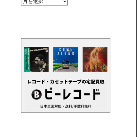
ア
ー
カ
イ
ブ