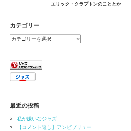
ビ
エリック・クラプトンのこととか
ゲ
ー
カテゴリー
シ
カ
ョ
テ
ゴ
ン
リ
ー
最近の投稿
私が嫌いなジャズ
【コメント返し】アンビブリュー