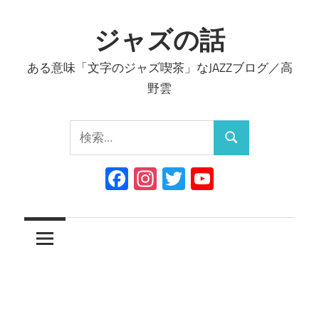
コ
ン
ジャズの話
テ
ある意味「文字のジャズ喫茶」なJAZZブログ／高
ン
野雲
ツ
へ
検
ス
検
索:
キ
索
Facebook
Instagram
Twitter
YouTube
ッ
Channel
プ