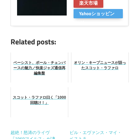
楽天市場
Yahooショッピン
グ
Related posts:
ベーシスト、ポール・チェンバ
オリン・キープニュースが語っ
ースの魅力／快楽ジャズ通信再
たスコット・ラファロ
編集盤
スコット・ラファロ曰く「1000
回聴け！」
超絶！怒涛のライヴ
ビル・エヴァンス・マイ・
『1969マイルス』が凄
ベスト５