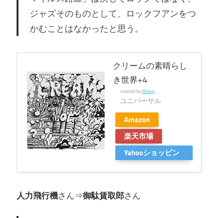
ジャズそのものとして、ロックフアンをつ
かむことはなかったと思う。
クリームの素晴らし
き世界+4
created by
Rinker
ユニバーサル
Amazon
楽天市場
Yahooショッピン
グ
人力飛行機
さん⇒
御駄賃取郎
さん