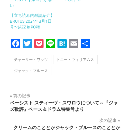
い！
【立ち読み的雑誌紹介】
BRUTUS 2024年3月1日
号〜JAZZ is POP!!
Facebook
Twitter
Pocket
Line
Hatena
Email
共
有
チャーリー・ワッツ
トニー・ウィリアムス
ジャック・ブルース
投
前の記事
ベーシスト スティーヴ・スワロウについて～『ジャ
稿
ズ批評』ベース＆ドラム特集号より
ナ
次の記事
クリームのこととかジャック・ブルースのこととか