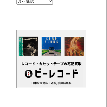
ア
ー
カ
イ
ブ