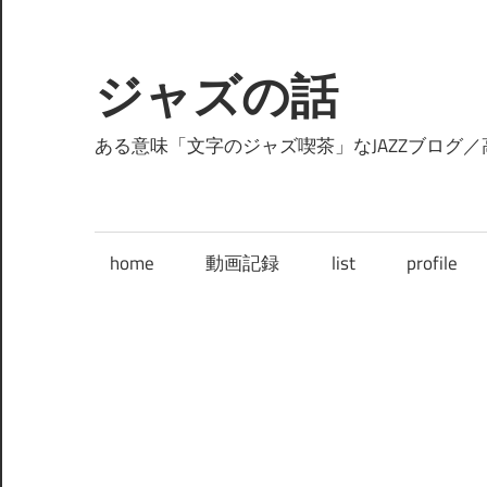
コ
ン
テ
ジャズの話
ン
ツ
ある意味「文字のジャズ喫茶」なJAZZブログ／
へ
ス
キ
home
動画記録
list
profile
ッ
プ