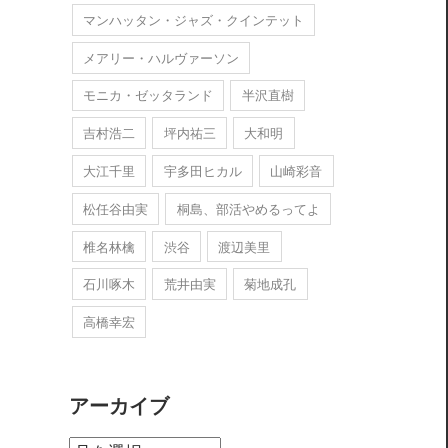
マンハッタン・ジャズ・クインテット
メアリー・ハルヴァーソン
モニカ・ゼッタランド
半沢直樹
吉村浩二
坪内祐三
大和明
大江千里
宇多田ヒカル
山崎彩音
松任谷由実
桐島、部活やめるってよ
椎名林檎
渋谷
渡辺美里
石川啄木
荒井由実
菊地成孔
高橋幸宏
アーカイブ