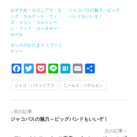
おすすめ！セロニアス・モ
ジャコパスの魅力～ビッグ
ンク・カルテット・ウィ
バンドもいいぞ！
ズ・ジョン・コルトレー
ン・アット・カーネギー・
ホール
センスのかたまり ミラーと
ケリー
Facebook
Twitter
Pocket
Line
Hatena
Email
共
有
ジャコ・パストリアス
ニールス・ペデルセン
投
前の記事
ジャコパスの魅力～ビッグバンドもいいぞ！
稿
次の記事