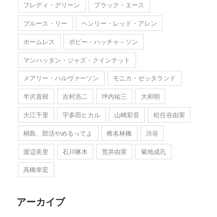
フレディ・グリーン
ブラック・エース
ブルース・リー
ヘンリー・レッド・アレン
ホームレス
ボビー・ハッチャ－ソン
マンハッタン・ジャズ・クインテット
メアリー・ハルヴァーソン
モニカ・ゼッタランド
半沢直樹
吉村浩二
坪内祐三
大和明
大江千里
宇多田ヒカル
山崎彩音
松任谷由実
桐島、部活やめるってよ
椎名林檎
渋谷
渡辺美里
石川啄木
荒井由実
菊地成孔
高橋幸宏
アーカイブ