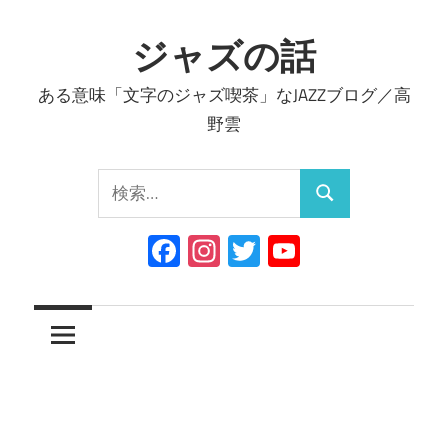
コ
ン
ジャズの話
テ
ある意味「文字のジャズ喫茶」なJAZZブログ／高
ン
野雲
ツ
へ
検
ス
検
索:
キ
索
Facebook
Instagram
Twitter
YouTube
ッ
Channel
プ