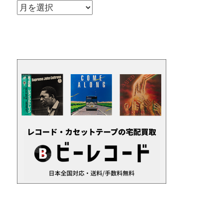
ア
ー
カ
イ
ブ