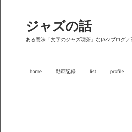
コ
ン
テ
ジャズの話
ン
ツ
ある意味「文字のジャズ喫茶」なJAZZブログ／
へ
ス
キ
home
動画記録
list
profile
ッ
プ