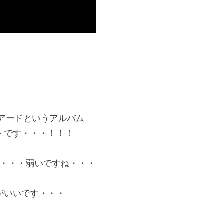
イアードというアルバム
トです・・・！！！
lying・・・弱いですね・・・
がいいです・・・