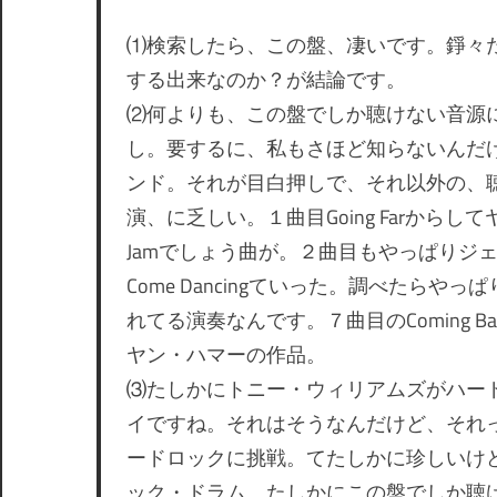
⑴検索したら、この盤、凄いです。錚々
する出来なのか？が結論です。
⑵何よりも、この盤でしか聴けない音源
し。要するに、私もさほど知らないんだけど
ンド。それが目白押しで、それ以外の、
演、に乏しい。１曲目Going Farからし
Jamでしょう曲が。２曲目もやっぱりジェ
Come Dancingていった。調べたらやっ
れてる演奏なんです。７曲目のComing Back 
ヤン・ハマーの作品。
⑶たしかにトニー・ウィリアムズがハー
イですね。それはそうなんだけど、それ
ードロックに挑戦。てたしかに珍しいけ
ック・ドラム。たしかにこの盤でしか聴