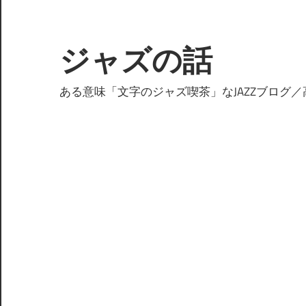
コ
ン
テ
ジャズの話
ン
ツ
ある意味「文字のジャズ喫茶」なJAZZブログ／
へ
ス
キ
ッ
プ