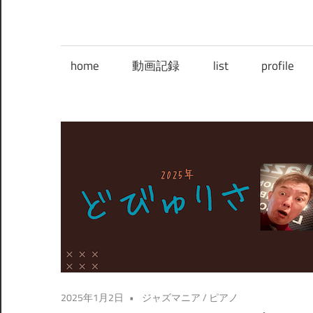
home
動画記録
list
profile
2025年1月2日
ジャズマニア
/
ピアノ