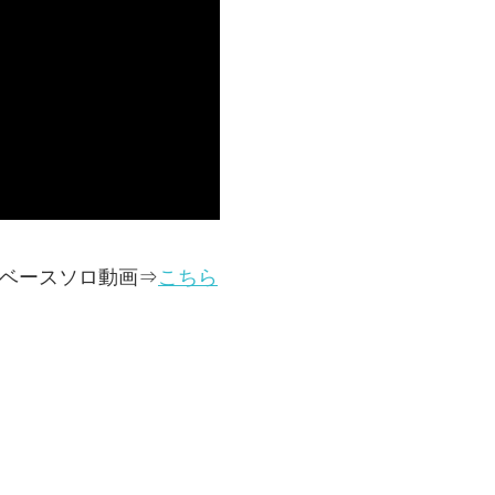
ベースソロ動画⇒
こちら
】