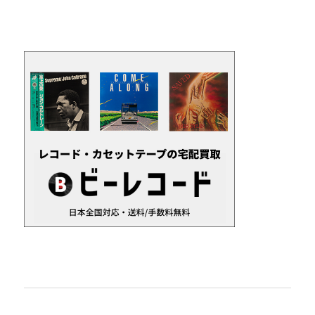
カ
イ
ブ