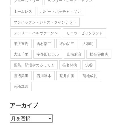
ブルース・リー
ヘンリー・レッド・アレン
ホームレス
ボビー・ハッチャ－ソン
マンハッタン・ジャズ・クインテット
メアリー・ハルヴァーソン
モニカ・ゼッタランド
半沢直樹
吉村浩二
坪内祐三
大和明
大江千里
宇多田ヒカル
山崎彩音
松任谷由実
桐島、部活やめるってよ
椎名林檎
渋谷
渡辺美里
石川啄木
荒井由実
菊地成孔
高橋幸宏
アーカイブ
ア
ー