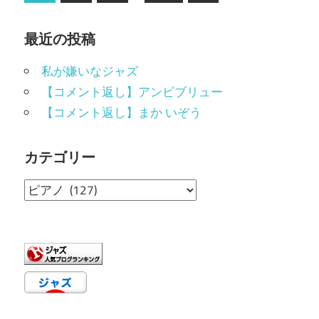
の
稿
記
の
最近の投稿
事
ペ
私が嫌いなジャズ
ー
【コメント返し】アンビブリュー
【コメント返し】まか いぞう
ジ
送
カテゴリー
り
カ
テ
ゴ
リ
ー