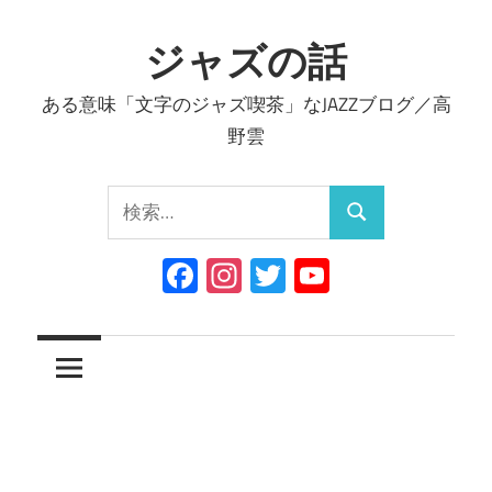
コ
ン
ジャズの話
テ
ある意味「文字のジャズ喫茶」なJAZZブログ／高
ン
野雲
ツ
へ
検
ス
検
索:
キ
索
Facebook
Instagram
Twitter
YouTube
ッ
Channel
プ