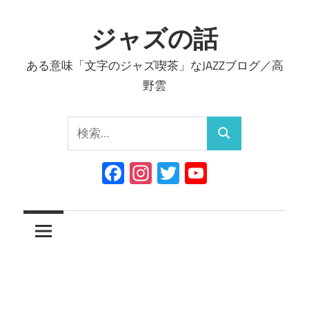
コ
ン
ジャズの話
テ
ある意味「文字のジャズ喫茶」なJAZZブログ／高
ン
野雲
ツ
へ
検
ス
検
索:
キ
索
Facebook
Instagram
Twitter
YouTube
ッ
Channel
プ