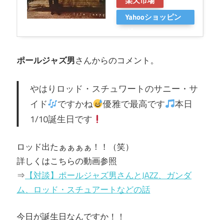
楽天市場
Yahooショッピン
グ
ポールジャズ男
さんからのコメント。
やはりロッド・スチュワートのサニー・サ
イド
ですかね
優雅で最高です
本日
1/10誕生日です
ロッド出たぁぁぁぁ！！（笑）
詳しくはこちらの動画参照
⇒
【対談】ポールジャズ男さんとJAZZ、ガンダ
ム、ロッド・スチュアートなどの話
今日が誕生日なんですか！！