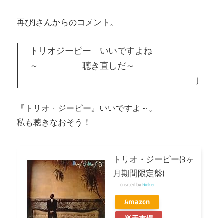
再び
J
さんからのコメント。
トリオジーピー いいですよね
～ 聴き直しだ～
J
『トリオ・ジーピー』いいですよ～。
私も聴きなおそう！
トリオ・ジーピー(3ヶ
月期間限定盤)
created by
Rinker
Amazon