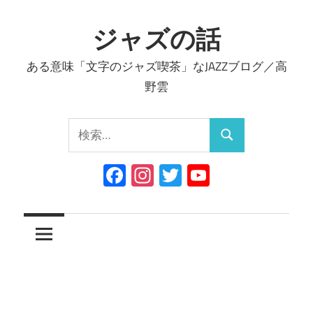
コ
ン
ジャズの話
テ
ある意味「文字のジャズ喫茶」なJAZZブログ／高
ン
野雲
ツ
へ
検
ス
検
索:
キ
索
Facebook
Instagram
Twitter
YouTube
ッ
Channel
プ