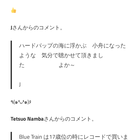
J
さんからのコメント。
ハードバップの海に浮かぶ 小舟になった
ような 気分で聴かせて頂きまし
た よか～
J
٩(๑❛ᴗ❛๑)۶
Tetsuo Namba
さんからのコメント。
Blue Train は17歳位の時にレコードで買いま