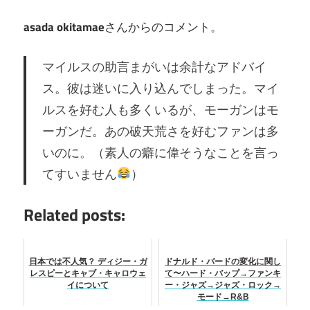
asada okitamae
さんからのコメント。
マイルスの助言まがいは余計なアドバイ
ス。彼は迷いに入り込んでしまった。マイ
ルスを好む人も多くいるが、モーガンはモ
ーガンだ。あの破天荒さを好むファンは多
いのに。（素人の癖に偉そうなことを言っ
てすいません
）
Related posts:
日本では不人気？ ディジー・ガ
ドナルド・バードの変化に関し
レスピーとキャブ・キャロウェ
て〜ハード・バップ→ファンキ
イについて
ー・ジャズ→ジャズ・ロック→
モード→R&B