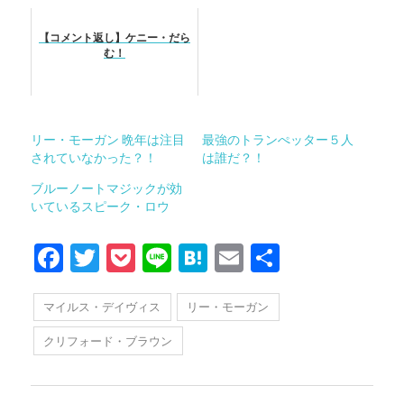
【コメント返し】ケニー・だら
む！
リー・モーガン 晩年は注目
最強のトランぺッター５人
されていなかった？！
は誰だ？！
ブルーノートマジックが効
いているスピーク・ロウ
Facebook
Twitter
Pocket
Line
Hatena
Email
共
有
マイルス・デイヴィス
リー・モーガン
クリフォード・ブラウン