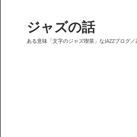
コ
ン
テ
ジャズの話
ン
ツ
ある意味「文字のジャズ喫茶」なJAZZブログ／
へ
ス
キ
ッ
プ