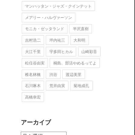
マンハッタン・ジャズ・クインテット
メアリー・ハルヴァーソン
モニカ・ゼッタランド
半沢直樹
吉村浩二
坪内祐三
大和明
大江千里
宇多田ヒカル
山崎彩音
松任谷由実
桐島、部活やめるってよ
椎名林檎
渋谷
渡辺美里
石川啄木
荒井由実
菊地成孔
高橋幸宏
アーカイブ