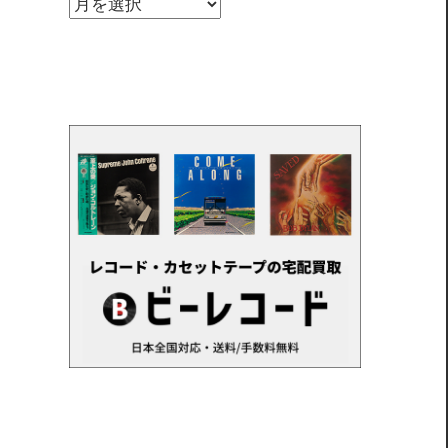
ア
ー
カ
イ
ブ