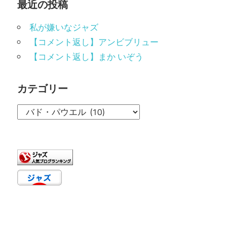
の
最近の投稿
事
ペ
私が嫌いなジャズ
ー
【コメント返し】アンビブリュー
【コメント返し】まか いぞう
ジ
送
カテゴリー
り
カ
テ
ゴ
リ
ー