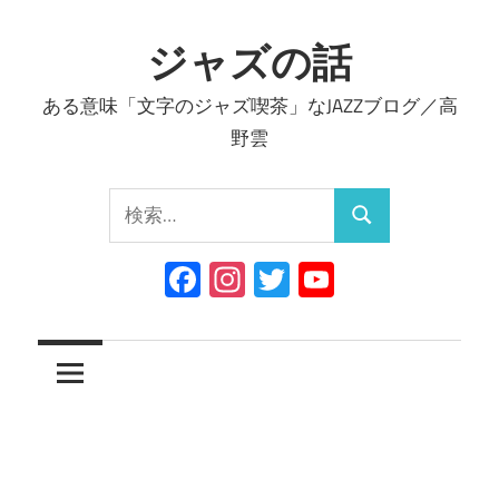
コ
ン
ジャズの話
テ
ある意味「文字のジャズ喫茶」なJAZZブログ／高
ン
野雲
ツ
へ
検
ス
検
索:
キ
索
Facebook
Instagram
Twitter
YouTube
ッ
Channel
プ