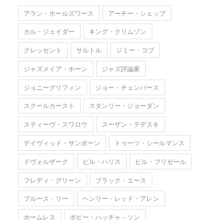
アラン・ホールズワース
アーチー・シェップ
カル・ジェイダー
キング・クリムゾン
クレッセント
サルトル
ジミー・コブ
ジャズメイア・ホーン
ジャズ評論家
ジョニーグリフィン
ジョー・チェンバース
スクールカースト
スタンリー・ジョーダン
スティーヴ・スワロウ
スーザン・テデスキ
デイヴィッド・サンボーン
トゥーツ・シールマンス
ドヴォルザーク
ビル・ハリス
ビル・フリゼール
フレディ・グリーン
ブラック・エース
ブルース・リー
ヘンリー・レッド・アレン
ホームレス
ボビー・ハッチャ－ソン