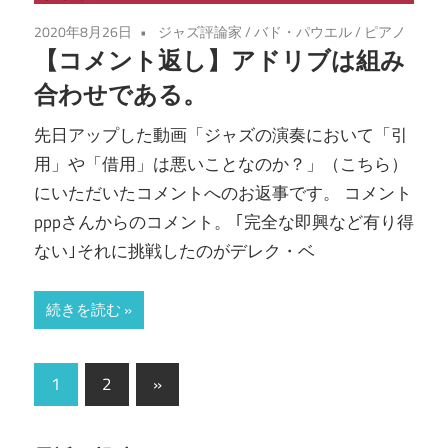
2020年8月26日
ジャズ評論家
/
バド・パウエル
/
ピアノ
【コメント返し】アドリブは組み
合わせである。
先日アップした動画「ジャズの演奏において「引
用」や「借用」は悪いことなのか？」（こちら）
にいただいたコメントへのお返事です。 コメント
pppさんからのコメント。 ｢完全な即興など有り得
ない｣それに挑戦したのがデレク・ベ
続きを読む
投
次
1
2
»
の
稿
記