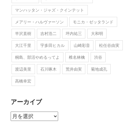
マンハッタン・ジャズ・クインテット
メアリー・ハルヴァーソン
モニカ・ゼッタランド
半沢直樹
吉村浩二
坪内祐三
大和明
大江千里
宇多田ヒカル
山崎彩音
松任谷由実
桐島、部活やめるってよ
椎名林檎
渋谷
渡辺美里
石川啄木
荒井由実
菊地成孔
高橋幸宏
アーカイブ
ア
ー
カ