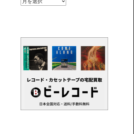
ア
ー
カ
イ
ブ