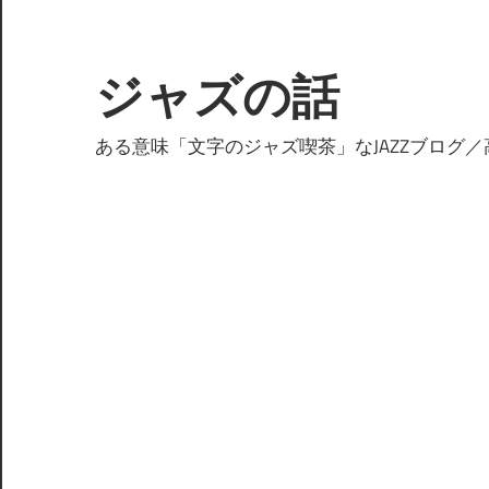
コ
ン
テ
ジャズの話
ン
ツ
ある意味「文字のジャズ喫茶」なJAZZブログ／
へ
ス
キ
ッ
プ