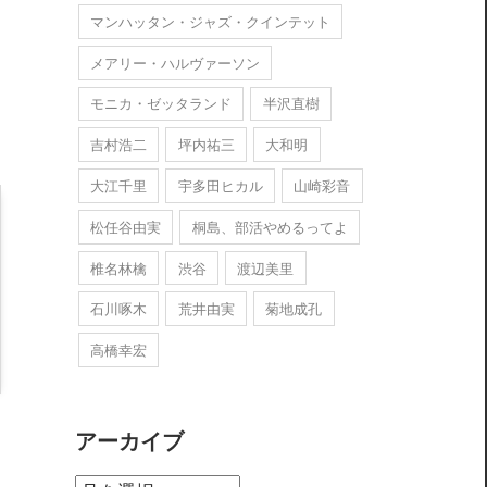
マンハッタン・ジャズ・クインテット
メアリー・ハルヴァーソン
モニカ・ゼッタランド
半沢直樹
吉村浩二
坪内祐三
大和明
大江千里
宇多田ヒカル
山崎彩音
松任谷由実
桐島、部活やめるってよ
椎名林檎
渋谷
渡辺美里
石川啄木
荒井由実
菊地成孔
高橋幸宏
アーカイブ