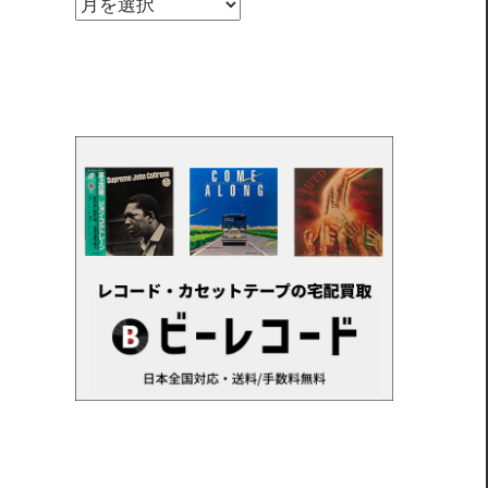
ア
ー
カ
イ
ブ