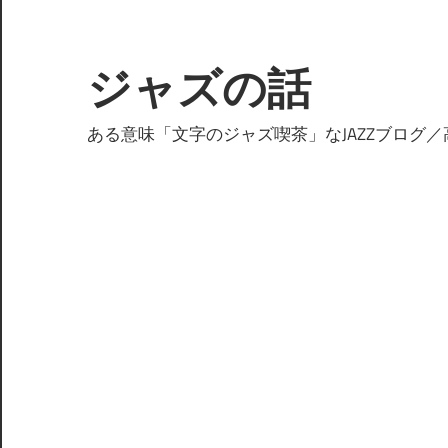
コ
ン
テ
ジャズの話
ン
ツ
ある意味「文字のジャズ喫茶」なJAZZブログ／
へ
ス
キ
ッ
プ