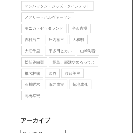
マンハッタン・ジャズ・クインテット
メアリー・ハルヴァーソン
モニカ・ゼッタランド
半沢直樹
吉村浩二
坪内祐三
大和明
大江千里
宇多田ヒカル
山崎彩音
松任谷由実
桐島、部活やめるってよ
椎名林檎
渋谷
渡辺美里
石川啄木
荒井由実
菊地成孔
高橋幸宏
アーカイブ