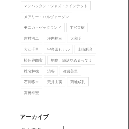
マンハッタン・ジャズ・クインテット
メアリー・ハルヴァーソン
モニカ・ゼッタランド
半沢直樹
吉村浩二
坪内祐三
大和明
大江千里
宇多田ヒカル
山崎彩音
松任谷由実
桐島、部活やめるってよ
椎名林檎
渋谷
渡辺美里
石川啄木
荒井由実
菊地成孔
高橋幸宏
アーカイブ