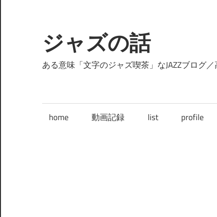
コ
ン
テ
ジャズの話
ン
ツ
ある意味「文字のジャズ喫茶」なJAZZブログ／
へ
ス
キ
home
動画記録
list
profile
ッ
プ