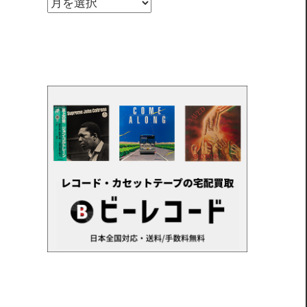
ア
ー
カ
イ
ブ